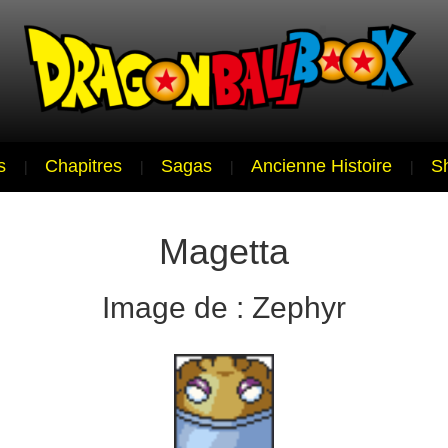
s
|
Chapitres
|
Sagas
|
Ancienne Histoire
|
S
Magetta
Image de : Zephyr