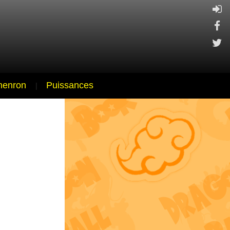
henron
|
Puissances